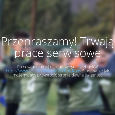
Przepraszamy! Trwają
prace serwisowe
Po nowinki zajrzyj na klubowego Facebook'a!
https://www.facebook.com/LKS.Buk.Rudy
Staramy się jak
możemy, aby przywrócić stronie dawną świetność