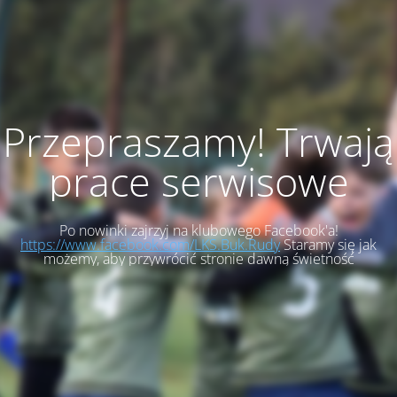
Przepraszamy! Trwają
prace serwisowe
Po nowinki zajrzyj na klubowego Facebook'a!
https://www.facebook.com/LKS.Buk.Rudy
Staramy się jak
możemy, aby przywrócić stronie dawną świetność