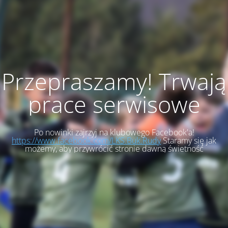
Przepraszamy! Trwają
prace serwisowe
Po nowinki zajrzyj na klubowego Facebook'a!
https://www.facebook.com/LKS.Buk.Rudy
Staramy się jak
możemy, aby przywrócić stronie dawną świetność