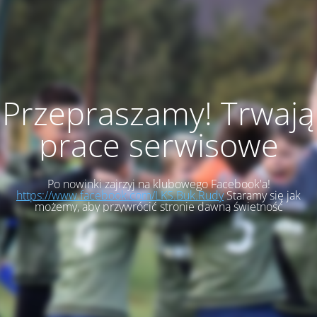
Przepraszamy! Trwają
prace serwisowe
Po nowinki zajrzyj na klubowego Facebook'a!
https://www.facebook.com/LKS.Buk.Rudy
Staramy się jak
możemy, aby przywrócić stronie dawną świetność